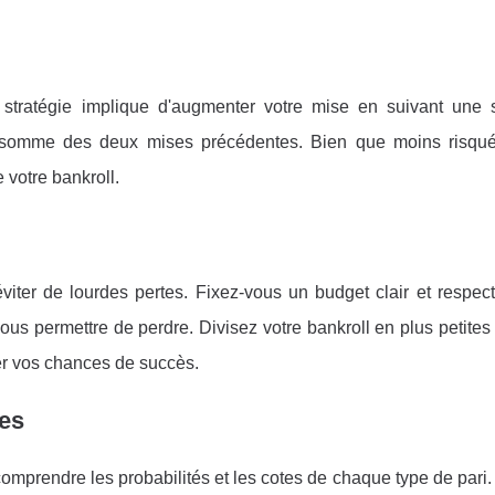
e stratégie implique d'augmenter votre mise en suivant une
a somme des deux mises précédentes. Bien que moins risqu
 votre bankroll.
éviter de lourdes pertes. Fixez-vous un budget clair et respec
us permettre de perdre. Divisez votre bankroll en plus petites
er vos chances de succès.
tes
 comprendre les probabilités et les cotes de chaque type de pari.