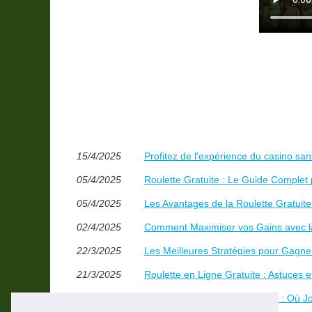
15/4/2025
Profitez de l'expérience du casino san
05/4/2025
Roulette Gratuite : Le Guide Complet
05/4/2025
Les Avantages de la Roulette Gratuit
02/4/2025
Comment Maximiser vos Gains avec la
22/3/2025
Les Meilleures Stratégies pour Gagner
21/3/2025
Roulette en Ligne Gratuite : Astuces e
19/3/2025
Les Jeux de Roulette en Ligne : Où J