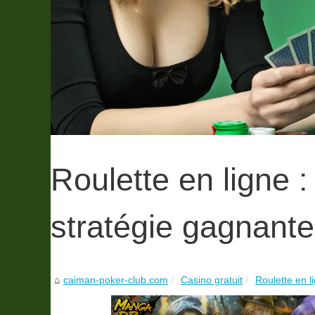
Roulette en ligne
stratégie gagnante
caiman-poker-club.com
Casino gratuit
Roulette en 