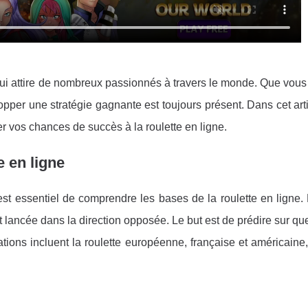
 qui attire de nombreux passionnés à travers le monde. Que vou
pper une stratégie gagnante est toujours présent. Dans cet art
r vos chances de succès à la roulette en ligne.
 en ligne
est essentiel de comprendre les bases de la roulette en ligne.
 lancée dans la direction opposée. Le but est de prédire sur q
riations incluent la roulette européenne, française et américain