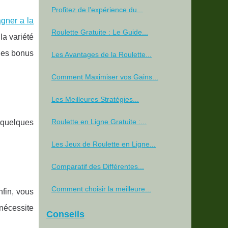
Profitez de l'expérience du...
gner a la
Roulette Gratuite : Le Guide...
la variété
 des bonus
Les Avantages de la Roulette...
Comment Maximiser vos Gains...
Les Meilleures Stratégies...
Roulette en Ligne Gratuite :...
 quelques
Les Jeux de Roulette en Ligne...
Comparatif des Différentes...
Comment choisir la meilleure...
fin, vous
 nécessite
Conseils