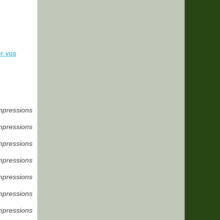
r vos
mpressions
mpressions
mpressions
mpressions
mpressions
mpressions
mpressions