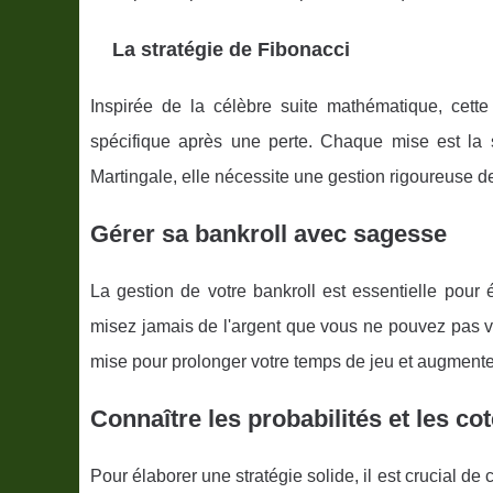
La stratégie de Fibonacci
Inspirée de la célèbre suite mathématique, cett
spécifique après une perte. Chaque mise est l
Martingale, elle nécessite une gestion rigoureuse de
Gérer sa bankroll avec sagesse
La gestion de votre bankroll est essentielle pour 
misez jamais de l'argent que vous ne pouvez pas vo
mise pour prolonger votre temps de jeu et augment
Connaître les probabilités et les co
Pour élaborer une stratégie solide, il est crucial de