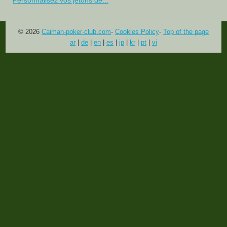
© 2026
Caiman-poker-club.com
-
Cookies Policy
-
Top of the page
ar
|
de
|
en
|
es
|
jp
|
kr
|
pt
|
vi