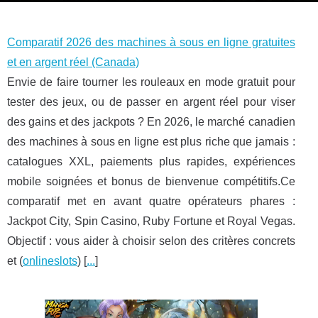
Comparatif 2026 des machines à sous en ligne gratuites
et en argent réel (Canada)
Envie de faire tourner les rouleaux en mode gratuit pour
tester des jeux, ou de passer en argent réel pour viser
des gains et des jackpots ? En 2026, le marché canadien
des machines à sous en ligne est plus riche que jamais :
catalogues XXL, paiements plus rapides, expériences
mobile soignées et bonus de bienvenue compétitifs.Ce
comparatif met en avant quatre opérateurs phares :
Jackpot City, Spin Casino, Ruby Fortune et Royal Vegas.
Objectif : vous aider à choisir selon des critères concrets
et (
onlineslots
) [
...
]