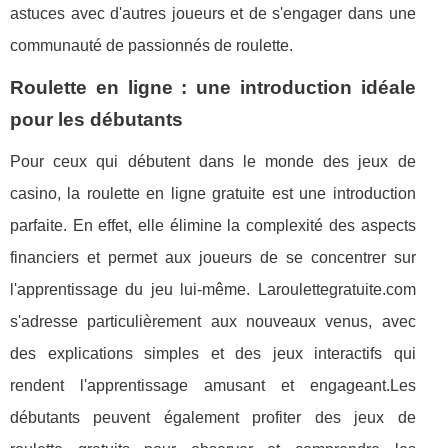
astuces avec d'autres joueurs et de s'engager dans une
communauté de passionnés de roulette.
Roulette en ligne : une introduction idéale
pour les débutants
Pour ceux qui débutent dans le monde des jeux de
casino, la roulette en ligne gratuite est une introduction
parfaite. En effet, elle élimine la complexité des aspects
financiers et permet aux joueurs de se concentrer sur
l'apprentissage du jeu lui-même. Laroulettegratuite.com
s'adresse particulièrement aux nouveaux venus, avec
des explications simples et des jeux interactifs qui
rendent l'apprentissage amusant et engageant.Les
débutants peuvent également profiter des jeux de