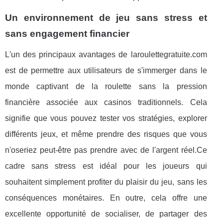
Un environnement de jeu sans stress et
sans engagement financier
L'un des principaux avantages de laroulettegratuite.com
est de permettre aux utilisateurs de s'immerger dans le
monde captivant de la roulette sans la pression
financière associée aux casinos traditionnels. Cela
signifie que vous pouvez tester vos stratégies, explorer
différents jeux, et même prendre des risques que vous
n'oseriez peut-être pas prendre avec de l'argent réel.Ce
cadre sans stress est idéal pour les joueurs qui
souhaitent simplement profiter du plaisir du jeu, sans les
conséquences monétaires. En outre, cela offre une
excellente opportunité de socialiser, de partager des