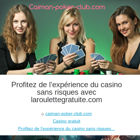
Profitez de l'expérience du casino
sans risques avec
laroulettegratuite.com
caiman-poker-club.com
Casino gratuit
Profitez de l'expérience du casino sans risques...