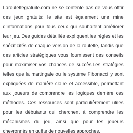
Laroulettegratuite.com ne se contente pas de vous offrir
des jeux gratuits; le site est également une mine
d'informations pour tous ceux qui souhaitent améliorer
leur jeu. Des guides détaillés expliquent les règles et les
spécificités de chaque version de la roulette, tandis que
des articles stratégiques vous fournissent des conseils
pour maximiser vos chances de succès.Les stratégies
telles que la martingale ou le système Fibonacci y sont
expliquées de manière claire et accessible, permettant
aux joueurs de comprendre les logiques derrière ces
méthodes. Ces ressources sont particulièrement utiles
pour les débutants qui cherchent à comprendre les
mécanismes du jeu, ainsi que pour les joueurs
chevronnés en quête de nouvelles approches.