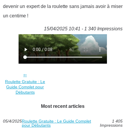
devenir un expert de la roulette sans jamais avoir à miser
un centime !
15/04/2025 10:41 - 1 340 Impressions
Roulette Gratuite : Le
Guide Complet pour
Débutants
Most recent articles
05/4/2025
Roulette Gratuite : Le Guide Complet
1 405
pour Débutants
Impressions